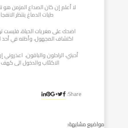
لا أعلم إن كان الصداع المزمن هو ن
طيات الدماغ ينتظر الانفجا
اضحك على مغريات الحياة، فليست تهم
اكتشاف المجهول، وأظنه في أحد الك
أحبتي، الراحلون والباقون، اعذروني إن 
الاكتئاب والدخول الى كهف 
Share:
مواضيع مشابهة: