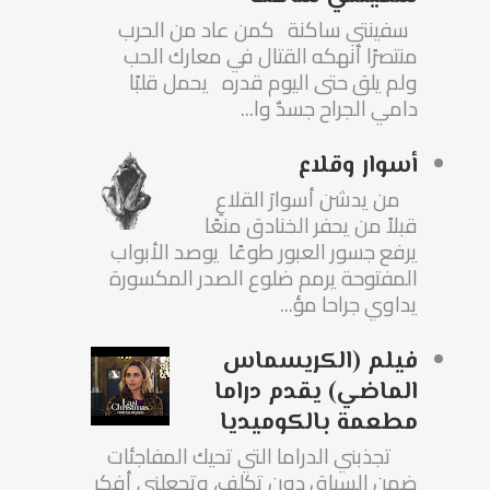
سفينتي ساكنة كمن عاد من الحرب
منتصرًا أنهكه القتال في معارك الحب
ولم يلق حتى اليوم قدره يحمل قلبًا
دامي الجراح جسدٌ وا...
أسوار وقلاع
من يدشن أسوارَ القلاعِ
قبلاً من يحفر الخنادق منعًا
يرفع جسور العبور طوعًا يوصد الأبواب
المفتوحة يرمم ضلوع الصدر المكسورة
يداوي جراحا مؤ...
فيلم (الكريسماس
الماضي) يقدم دراما
مطعمة بالكوميديا
تجذبني الدراما التي تحيك المفاجئات
ضمن السياق دون تكلف، وتجعلني أفكر