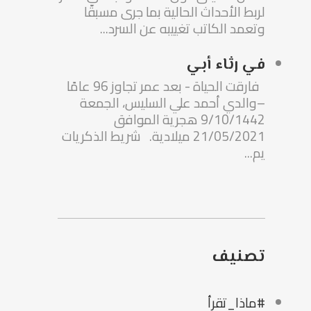
لربط الأحداث الحالية بما جرى مسبقًا
وتعمد الكاتب تغييبه عن السرد...
في رثاء أبي
فارقت الحياة - بعد عمر تجاوز 96 عامًا
–والدي أحمد علي السليس، الجمعة
9/10/1442 هجرية الموافق
21/05/2021 ميلادية. شريط الذكريات
يم...
تصنيف
#ماذا_تقرأ