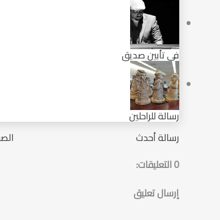
في تأبين صديق
رسالة للراحلين
رسالة أحدث
الصف
0 التعليقات:
إرسال تعليق