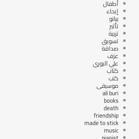
أطفال
إيحاء
بيانو
تأثير
تربية
تسويق
صداقة
عزف
علي البوري
كتاب
كتب
موسيقى
ali buri
books
death
friendship
made to stick
music
pianist