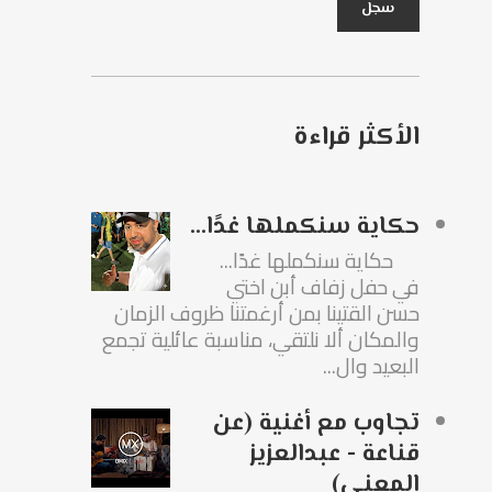
الأكثر قراءة
حكاية سنكملها غدًا...
حكاية سنكملها غدًا...
في حفل زفاف أبن اختي
حسن القتينا بمن أرغمتنا ظروف الزمان
والمكان ألا نلتقي، مناسبة عائلية تجمع
البعيد وال...
تجاوب مع أغنية (عن
قناعة - عبدالعزيز
المعنى)