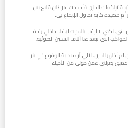
تيجة تراكمات الحزن فأصبحت سرطان قابع بين
ر أم مصيدة كآبة تحاول الإيقاع بي.
ني، لكني لا ارغب بالموت ايضا. بداخلي رغبة
واكب التي تبعد عنا آلاف السنين الضوئية.
لم أظهر الحزن، لأني أراه بداية الوقوع في بئر
عميق يعزلني عمن حولي من الأحياء.