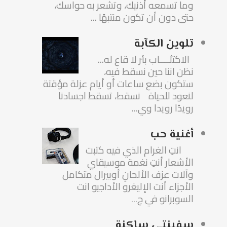
وما تسمعه أذنيك، وتشعر به حواسك،
حتى دون أن تكون منتبهًا ...
تلوين الكآبة
الاكتئــــاب بئر لا قاع له...
نظن اننا حين نسقط فيه،
ستكون بضع ساعات أو أيام عزلة مؤقتة
لنعود للحياة نسقط، تسقط اجسادنا
رويدًا رويدا وي...
أغنية حب
انتِ الغرام الذي فيه كتبت
الأشعار أنتِ نغمة موسيقاي
وآلات عزف الألحانِ أوبيرال متكامل
الأجزاء أنت الإليغرو الأداجيو انت
السوبرانو في ج...
سفينتي ساكنة