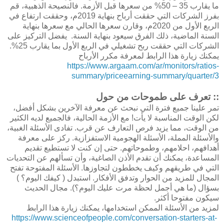
ما يقارب 35 – 50% من سعرها قبل الأزمة. فالنصيحة الذهبية، قم
بفرز الشركات التي حققت أرباح بنهاية 2019م، وحققت ارتفاع في
الربع الأول من 2020م، وقارن سعرها الحالي مع سعرها بنهاية
السنة الماضية، ذلك الفرق سيعود بنهاية السنة. يفضل التركيز على
الشركات التي حققت ربح تشغيلي في الربع الأول بما يقارب 25%.
يمكنك زيارة هذا الرابط لمعرفة مكرر الأرباح
https://www.argaam.com/ar/monitors/ratios-
summary/priceearning-summary/quarter/3
:: تعرف على طموحات من حول
تمر علينا جميع فترة التي نبحث عن معرفة الآخرين بشكل أفضل،
لكن الوقت المناسبة لا يأت! مع الأزمة الحالية، فالجميع لديه الكثير
من الوقت، مما يزيد فرص التعارف عن قرب. تفادى الأسئلة الغبية،
والأسئلة المملة، الأسئلة الهجومية الاستفزازية. ركز على معرفة
أهدافهم، احلامهم، وطموحاتهم. حتى إن كنت لا تستطيع تقديم
المساعدة، يمكنك أن تقدم الأذن الصاغية، وأن تسألهم عن التحديات
التي في طريقهم وكيف يخططون لتجاوزها. الأسئلة المفتوحة تفتح
المجال للمزيد من الحوار وتدفق الأفكار. استبدل ( كيفك اليوم؟ )
بسؤال (ما هي أجمل لحظة مرت عليك اليوم؟). مجال الحديث
سيكون مفتوحا أكثر.
لمزيد من الأسئلة الممكن استخدامها، يمكنك زيارة هذا الرابط
https://www.scienceofpeople.com/conversation-starters-at-