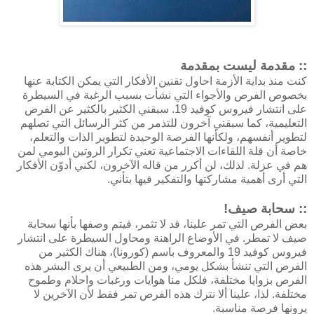
:: مقدمة ليست بمقدمة
كنت منذ بداية الأزمة احاول تقنين الأفكار التي يمكن الكتابة عنها
بخصوص الفرص والأجواء التي نشأت بسبب الرغبة في السيطرة
على انتشار فيروس كوفيد 19. سبقني الكثير بالكثير عن الفرص
التعليمية، كما سبقني آخرون للتذمر من كثر الرسائل التي تصلهم
لتطوير أنفسهم، ولكأنها الفرصة الوحيدة لتطوير الذات والتعلم،
خاصة أن قلة اللقاءات الاجتماعية تعني تكرار الروتين اليومي لمن
هم في عزلة. لذلك، لن أكرر من قاله الآخرون، لكني أدوّن الأفكار
التي أرى أهمية مشاركتها والتفكير فيها بتأني.
:: سحابة صيف!
بعض الفرص التي تمر علينا، قد لا تثمر، فيتم وصفها بأنها سحابة
صيف لا تمطر. في الأوضاع الراهنة ومحاول السيطرة على انتشار
فيروس كوفيد 19 والمعروف باسم (كورونا)، هناك الكثير من
الفرص التي تنشأ بشكل يومي، ومن الطبيعي أن يرى البشر هذه
الفرص بزوايا مختلفة، فلكل منا هوايات ورغبات واحلام وطموح
مختلفة. لذا، علينا ألا نترك هذه الفرص تمر فقط لأن الآخرين لا
يرونها فرصة مناسبة.