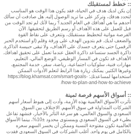
:: خطط لمستقبلك
إن يكن لديك هدف في الحياة، فقد يكون هذا الوقت هو المناسب
لتحدد هدفك، وتركز على ما تريد الوصول إليه. هل صادفت أن سألك
أحدهم ما هي أهدافك في العام الجديد؟ ربما لأنك لم تجد الوقت من
قبل للعمل على هذه الأهداف أو رسم الطريق لتحقيقها. الآن
الفرصة مواتية لتخطيط مستقبلك، وتتعرف على نقاط القوة
والضعف لديك. قم بتدوين الهدف على ورقة وقلم (او استخدم الحبر
الرقمي) حتى يتعرف جسدك على الأهداف، ولا تبقى حبيسة الذاكرة.
ذاكرة الجسد ستساعد ذاكرة العقل عندما تعمل على تحقيق اهدافك.
الأهداف قد تكون في المسار الوظيفي، الوضع المالي، التعليم،
مهارات فنية، سلوكيات اجتماعية، رياضة، سفر، خدمة المجتمع،
وغيرها الكثير. يمكنك زيارة هذا الرابط لتعلم الأدوات الممكن
استخدامها لمساعدتك: https://blog.khamsat.com/smart-goals-
how-to-plan-and-how-to-achieve/
:: أسواق الأسهم فرصة ثمينة
تأثرت الأسواق العالمية بهذه الأزمة، وأدت إلى هبوط أسعار أسهم
الشركات المتداولة في سوق الأسهم. الاختلاف بين السوق
السعودي والسوق العالمي، هو سرعة التأثر بالأخبار، فنشهد تفاعل
بطيء في السوق السعودي وبمستوى محدود ±10%، بينما الأسواق
العالمية تكون مفتوحة النسبة وممكن أن يخسر السهم سعره
بالكامل في يوم واحد. أغلب الشركات في السوق السعودي فقدت