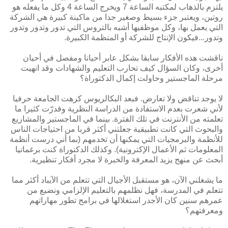
يلتزم بالذهاب لمكتبه الساعة 7 ويخرج الساعة 4 وكل ما يفعله هو
روتين، ويعتبر جزء بسيط وصغير جدا من ماكينة كبيرة هي الشركة
التي يعمل بها، وكل موظفيها أشبه بالتروس التي تدور وتدور وتدور
وتدور...فيكون الإنتاج للشركة أو المنظمة الكبيرة.
ناقشت هذه الأفكار سابقا بشكل عابر أحيانا ومفصل في أحيان
أخرى، وكان السؤال كيف تحارب التعليم والشهادات وقد انهيت
مرحلة الماجستير وحاولت إكمال الدكتوراة؟
لا يوجد تناقض ولا تعارض. فبعد البكالريوس كرهت الجامعة حرفيا
لأني شعرت بعدم الاستفادة من الدراسة النظرية وقدرّت كثيرا ما
تعلمته من الأنترنت في تلك الفترة. بينما في الماجستير والمشاريع
والبحوث التي كانت تطبيقية جعلتني أكثر قربا من احتياجات الناس
للأنظمة والبرمجيات التي يمكنها أن تخدمهم (بما أني درست أنظمة
المعلومات ثم الأعمال الإكترونية). وكذلك الدكتوراة كنت برغماتيا
أبحث عن منهج يزيد المعرفة والخبرة لا مجرد أفكار تنظيرية.
ما يشغلني الآن، هو مستقبل الأجيال التي تتعلم من الآيباد أكثر مما
تتعلم في المدرسة، فهل نظلمهم بالتعليم الإلزامي ونضيع من
عمرهم سنين كان الأجدر استغلالها في برامج تطور مهاراتهم
ومعرفتهم؟