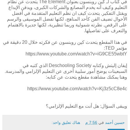
في كتاب لـ كين روبنسون بعنوان The Element يتحدث عن نظام
التعليم وكيف أنه يخدم المصانع والشركات الكبرى، ويدفن الإبداع
ويقتل التفكير. يتحدث كيف ان نظم التعليم المتقدمة في أفضل
الأحوال تضيف الفن كأحد المناهج، لكنها تفضل الموسيقى والرسم
على الرقص. نظرته شمولية وربما تنظيرية، لكنها جديرة بالاهتمام
والتعرف على تفاصيلها.
في هذا المقطع يتحدث كين روبنسون عن فكرته خلال 20 دقيقة في
مؤتمر TED:
https://www.youtube.com/watch?v=iG9CE55wbtY
إيفان إليتش وكتابه Deschooling Society الذي كتبه في
السبعينات يوضح أمور سلبية أخرى عن التعليم الإلزامي والمدرسة.
وهنا يمكنك مشاهدة مقطع يتحدث عن كتابه:
https://www.youtube.com/watch?v=Kj3z5cC8e4c
ويبقى السؤال: هل أنت مع التعليم الإلزامي؟
حسين أحمد
في
7:56 م
هناك تعليق واحد: