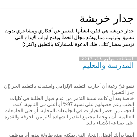
جدار خربشة
جدار خربشة هي فكرة انشأتها للتعبير عن أفكاري ومشاعري بدون
تنسيق وترتيب مما يوسّع مجال الخطأ ويفتح ابواب الإبداع التي
تزدهر بمشاركتك ، فلك الدعوة للمشاركة بالتعليق واكثر :)
الثلاثاء، يوليو 18، 2017
المدرسة والتعليم
تنمو فيّ رغبة أن أحارب التعليم الإلزامي واستبدله بالتعليم الحر (إن
جاز التعبير).
خاصة بعد أن كانت نسبة التذمر من عدم قبول الطلبة في كليات
الطب رغم حصولهم على نسبة 97% أو أعلى في الثانوية، كنت
أتعجب من حصر الخيارات في الجامعات المحلية، أو حتى الجامعات
العالمية. أن يتوجه المجتمع لتقدير الشهادة أكثر من الحرفة والقدرة
على صناعة الأشياء باليد.
أيهما برأيك أفضل، النجار الذي يمكنه صنع طاولة بيده، أم موظف