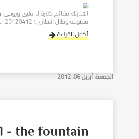
اهديتك مفاتيح كثيرة لـ قلبي وروحي و
مفتوحة وطال انتظاري ؛ 20120412 ...
أكمل القراءة
الجمعة، أبريل 06، 2012
the fountain - النافورة