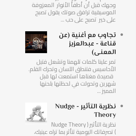
وجهك قبل أن أطفأ الأنوار المعزوفة
الموسيقية ترافق صوتك يقول تصبح
على خير تصبح على حب ...
تجاوب مع أغنية (عن
قناعة - عبدالعزيز
المعنى)
تمر علينا كلمات تلهمنا وتشعل فتيل
الأحاسيس فتنطق اللسان وتحرك القلم.
قصيدة مغناها استمعت لها قبل
شهرين وتحولت في لحظتها بلحنها
المميز ...
نظرية التأثير - Nudge
Theory
نظرية التأثير ( Nudge Theory
) تصرفاتك اليومية تتأثر بما تراه عينيك،