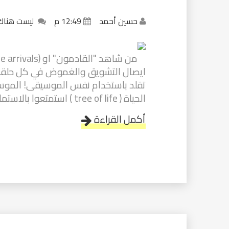
حسين أحمد
12:49 م
ليست هناك
ايصال التشويق والغموض في كل حلقة ح
الحياة ( tree of life ) استمتعوا بالاستماع لها و...
أكمل القراءة