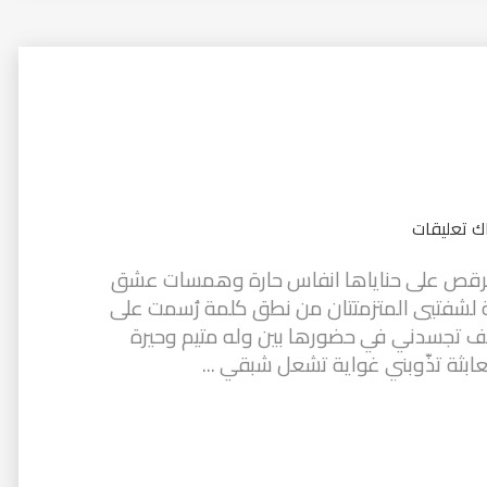
ك تعليقات
كرى شهوة ترقص على حناياها انفاس حارة وهمسات عشق
خصة لشفتيي المتزمتتان من نطق كلمة رُسمت على
طيف تجسدني في حضورها بين وله متيم وحيرة
ابثة تذّوبني غواية تشعل شبقي ...