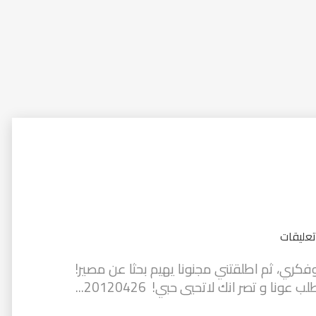
تعليقات
ري، ثم اطلقتني مجنونا يهيم بحثا عن مصير!
 و تصر انك لاتحيي حبي! 20120426...