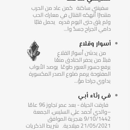
سفينتي ساكنة كمن عاد من الحرب
منتصرًا أنهكه القتال في معارك الحب
ولم يلق حتى اليوم قدره يحمل قلبًا
دامي الجراح جسدٌ وا...
أسوار وقلاع
من يدشن أسوارَ القلاعِ
قبلاً من يحفر الخنادق منعًا
يرفع جسور العبور طوعًا يوصد الأبواب
المفتوحة يرمم ضلوع الصدر المكسورة
يداوي جراحا مؤ...
في رثاء أبي
فارقت الحياة - بعد عمر تجاوز 96 عامًا
–والدي أحمد علي السليس، الجمعة
9/10/1442 هجرية الموافق
21/05/2021 ميلادية. شريط الذكريات