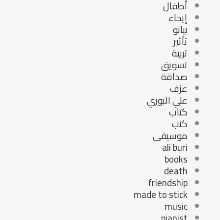
أطفال
إيحاء
بيانو
تأثير
تربية
تسويق
صداقة
عزف
علي البوري
كتاب
كتب
موسيقى
ali buri
books
death
friendship
made to stick
music
pianist