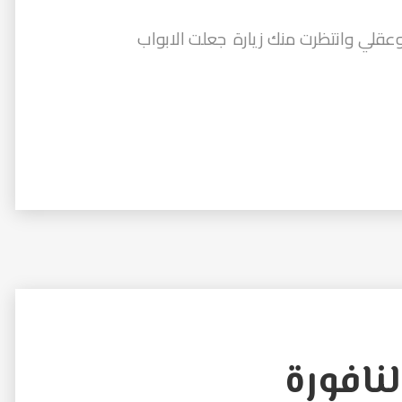
عقلي وانتظرت منك زيارة جعلت الابواب