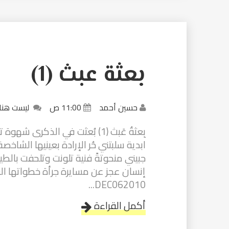
بعثة عبث (1)
حسين أحمد
11:00 ص
ليست هنا
بِعثةُ عَبث (1) بُعثت في الذ
ابدية سلبتني حُر الإرادة بعينيها الشا
جبيني منحوتةً فنية تلونت وتلحفت بال
إنسان عجز عن مسايرة جرأة خطواتها الع
DEC062010...
أكمل القراءة