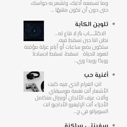
وما تسمعه أذنيك، وتشعر به حواسك،
حتى دون أن تكون منتبهًا ...
تلوين الكآبة
الاكتئــــاب بئر لا قاع له...
نظن اننا حين نسقط فيه،
ستكون بضع ساعات أو أيام عزلة مؤقتة
لنعود للحياة نسقط، تسقط اجسادنا
رويدًا رويدا وي...
أغنية حب
انتِ الغرام الذي فيه كتبت
الأشعار أنتِ نغمة موسيقاي
وآلات عزف الألحانِ أوبيرال متكامل
الأجزاء أنت الإليغرو الأداجيو انت
السوبرانو في ج...
سفينتي ساكنة