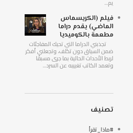
يم...
فيلم (الكريسماس
الماضي) يقدم دراما
مطعمة بالكوميديا
تجذبني الدراما التي تحيك المفاجئات
ضمن السياق دون تكلف، وتجعلني أفكر
لربط الأحداث الحالية بما جرى مسبقًا
وتعمد الكاتب تغييبه عن السرد...
تصنيف
#ماذا_تقرأ