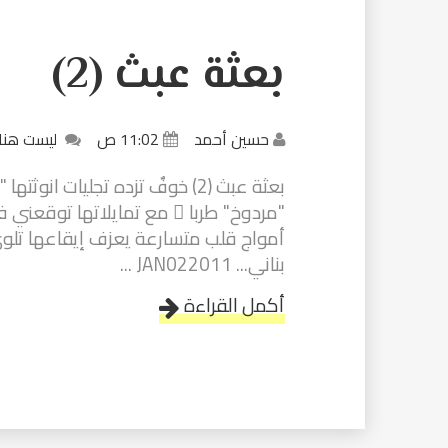
بعثة عبث (2)
حسين أحمد
11:02 ص
ليست هنا
بعثة عبث (2) خوفٌ تزده تجليات 
"مردوخ" طربا ً مع تمايلاتها توقعني في
أمواج قلب متسارعة يعزف إيقاعها تلو
بناني... JAN022011 ...
أكمل القراءة