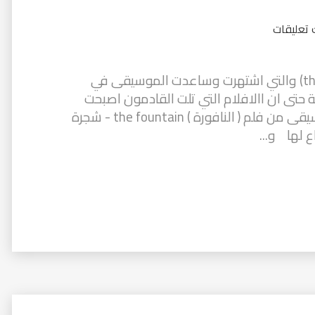
 تعليقات
من شاهد "القادمون" او (the arrivals) والتي اشتهرت وساعدت الموسيقى في
تى ان االافلام التي تلت القادمون اصبحت
تقلد باستخدام نفس الموسيقى! الموسيقى من فلم ( النافورة ) the fountain - شجرة