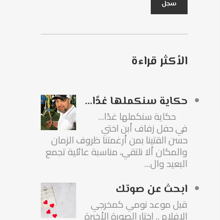
الأكثر قراءة
حكاية سنكملها غدًا...
حكاية سنكملها غدًا...
في حفل زفاف أبن اختي
حسن القتينا بمن أرغمتنا ظروف الزمان
والمكان ألا نلتقي، مناسبة عائلية تجمع
البعيد وال...
ابحث عن صوتك
قبل موعد نومي كمخرجي
الافلام .. اختار الصورة الأخيرة