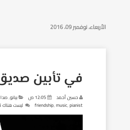
الأربعاء، نوفمبر 09، 2016
في تأبين صديق
حسين أحمد
12:05 ص
بيانو
,
صدا
pianist
,
music
,
friendship
ليست هناك ت