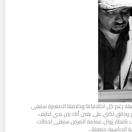
لة رغم كل اختلافاتنا وخلافتنا الصغيرة ستبقى
م وخانق لكني على يقين أنك بين يدي لطيف
قت بانتظار زوال غمامة المرض ستبقى لحظات
الدراسية، جمعتنا...