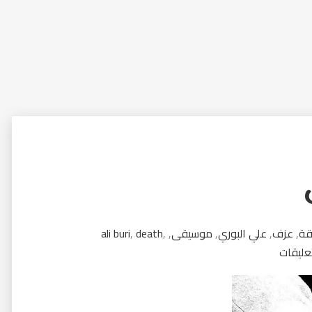
قة
,
عزف
,
علي البوري
,
موسيقى
,
,
death
,
ali buri
عليقات