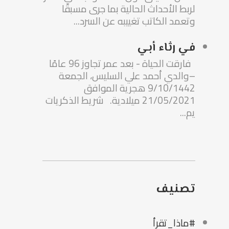
لربط الأحداث الحالية بما جرى مسبقًا
وتعمد الكاتب تغييبه عن السرد...
في رثاء أبي
فارقت الحياة - بعد عمر تجاوز 96 عامًا
–والدي أحمد علي السليس، الجمعة
9/10/1442 هجرية الموافق
21/05/2021 ميلادية. شريط الذكريات
يم...
تصنيف
#ماذا_تقرأ