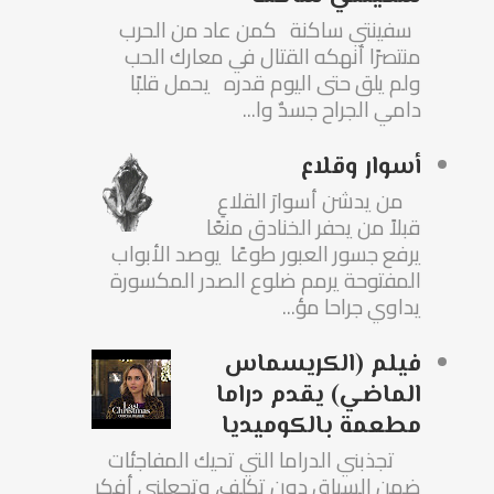
سفينتي ساكنة كمن عاد من الحرب
منتصرًا أنهكه القتال في معارك الحب
ولم يلق حتى اليوم قدره يحمل قلبًا
دامي الجراح جسدٌ وا...
أسوار وقلاع
من يدشن أسوارَ القلاعِ
قبلاً من يحفر الخنادق منعًا
يرفع جسور العبور طوعًا يوصد الأبواب
المفتوحة يرمم ضلوع الصدر المكسورة
يداوي جراحا مؤ...
فيلم (الكريسماس
الماضي) يقدم دراما
مطعمة بالكوميديا
تجذبني الدراما التي تحيك المفاجئات
ضمن السياق دون تكلف، وتجعلني أفكر