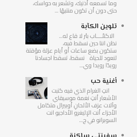
وما تسمعه أذنيك، وتشعر به حواسك،
حتى دون أن تكون منتبهًا ...
تلوين الكآبة
الاكتئــــاب بئر لا قاع له...
نظن اننا حين نسقط فيه،
ستكون بضع ساعات أو أيام عزلة مؤقتة
لنعود للحياة نسقط، تسقط اجسادنا
رويدًا رويدا وي...
أغنية حب
انتِ الغرام الذي فيه كتبت
الأشعار أنتِ نغمة موسيقاي
وآلات عزف الألحانِ أوبيرال متكامل
الأجزاء أنت الإليغرو الأداجيو انت
السوبرانو في ج...
سفينتي ساكنة