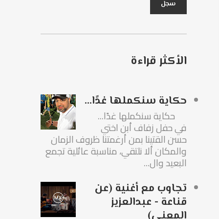
الأكثر قراءة
حكاية سنكملها غدًا...
حكاية سنكملها غدًا...
في حفل زفاف أبن اختي
حسن القتينا بمن أرغمتنا ظروف الزمان
والمكان ألا نلتقي، مناسبة عائلية تجمع
البعيد وال...
تجاوب مع أغنية (عن
قناعة - عبدالعزيز
المعنى)