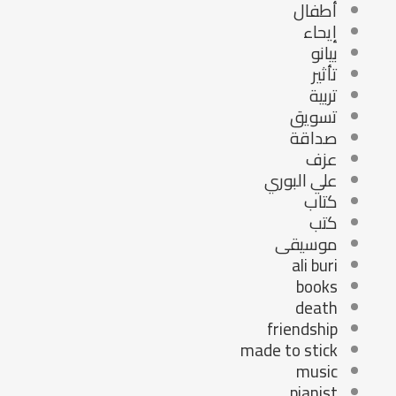
أطفال
إيحاء
بيانو
تأثير
تربية
تسويق
صداقة
عزف
علي البوري
كتاب
كتب
موسيقى
ali buri
books
death
friendship
made to stick
music
pianist