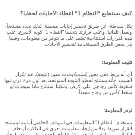
كيف يستطيع "النظام 1" اعطاء الاجابات لحظيا؟
بكل بساطة، عن طريق تحضير إجابات مسبقة، لذلك نجده مستعداً،
ويعمل تلقائيا، وأغلب قرارتنا يتخذها "النظام 1" كونه الأسرع. أغلب
هذه القرارات استنتاجية تعتمد على ما يتوفر من معلومات، وفيما
يلي بعض الطرق المستخدمة لتحضير الاجابات.
تثبيت المعلومة:
أي أنه يربط فعل معين (سبب) بحدث معين (نتيجة). عند تكرار
السبب، فأنه يستنتج لحظيا النتيجة المتوقعة. بعد أول مرة نرى فيها
سقوط كأس زجاجي على الأرض، يمكننا استنتاج ماذا سيحدث لو
سقط كأس من زجاج مجدداً.
توفر المعلومة:
يستخدم "النظام 1" المعلومات في الموقف الحاصل أمامه ليستنتج
القرار سريعا، بدلا من إيجاد معلومات آخرى في الذاكرة أو خلف
الكواليس ربما تغير النتيجة. مثلا، إذا تأخر احدهم على موعد ما، فأن