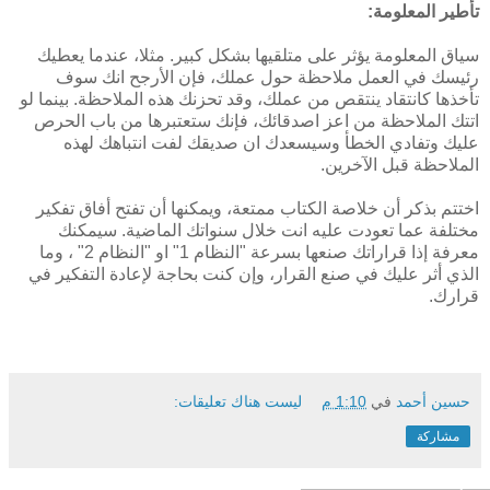
تأطير المعلومة:
سياق المعلومة يؤثر على متلقيها بشكل كبير. مثلا، عندما يعطيك
رئيسك في العمل ملاحظة حول عملك، فإن الأرجح انك سوف
تأخذها كانتقاد ينتقص من عملك، وقد تحزنك هذه الملاحظة. بينما لو
اتتك الملاحظة من اعز اصدقائك، فإنك ستعتبرها من باب الحرص
عليك وتفادي الخطأ وسيسعدك ان صديقك لفت انتباهك لهذه
الملاحظة قبل الآخرين.
اختتم بذكر أن خلاصة الكتاب ممتعة، ويمكنها أن تفتح أفاق تفكير
مختلفة عما تعودت عليه انت خلال سنواتك الماضية. سيمكنك
معرفة إذا قراراتك صنعها بسرعة "النظام 1" او "النظام 2" ، وما
الذي أثر عليك في صنع القرار، وإن كنت بحاجة لإعادة التفكير في
قرارك.
حسين أحمد
في
1:10 م
ليست هناك تعليقات:
مشاركة