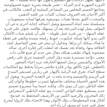
الدورة الشهرية لدى المرأة – تعتبر طبيعة بشرية حيوية فسيولوجية
يحتاجها الجسم للتخلص من المشاعر السلبية أو التعب. فالكاتب في
أكثر الأحيان يجد الحروف تنساب كلمات من قلمه الذه
بي،
والمتحدث اللبق يجدها نغمات موسيقية يعزفها لسانه سيمفونيات
متسلسلة تشد انتباه المستمع وتصل أعماقه. إجابة آخرى تدعي أن
المؤلف يصل لهذه المرحلة بعد أن يستهلك طاقته، فتؤثر على قدرة
عقله المنهك – من فترة عمل طويلة – على أن يلملم شتات الأفكار،
التي تبدو كأنها شبكة عنكبوت، خيوط رفيعة ممتدة وتلتقي في نقطة
ما هناك يمكنك أن تراها، وتحاول أن تبحر في بعض التفاصيل لتجد
العلاقة بينها، وفجأة تجد نفسك قد انتقلت إلى فكرة آخرى. ثمالة
مصحوبة بإنهاك تصّعب هيكلة مقال نص جديد أو صنع قالب ذات
معنى. دوّامة مستمرة تشبه دِوَار البحر، السفينة تترنح على رقص
الأمواج، والشمس ترسل اشعتها الحارقة، تزيد اعياء الشعور
بالعطش. تلوح بالأفق بوادر فكرة تتلاشى سراباً يختلط مع انعكاسات
سطح الماء، تغرق فيه الرغبة بالإبهار. في زيارتي لصديقي المبدع
في الرسم والتصميم وجدته يتحدث عن التغذية البصرية، ويقول أن
هذه الصور الجميلة بمختلف تفاصيلها تتسرب خطوطا والوان إلى
عقله الباطن دون أن ينوي ذلك، ولكنه حينما يبدأ مشروع تصميم
جديد يستطيع عقله الواعي التحدث مع عقله الباطني لاستعراض
ذلك المخزون والرصيد الكبير من الأرشيف المحتفظ به، فيدمج
أفكار هذه المخطوطات بتلك الألوان وهذا الانحناء بتلك الزوايا ليخرج
بعمل فني جديد لم يسبق أن رآه احد.