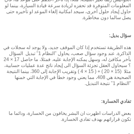
المعلومات المتوفرة قد تحفزه لزيادة سرعة قيادة السيارة، بينما لو
حاول إيجاد حلول آخرى، سيجد امكانية إلغاء الموعد او تأخيره حتى
يصل سالما دون مخاطرة.
سؤال بديل:
هذه الطريقة تستخدم إذا كان الموقف جديد، ولا يوجد له سجلات في
الذاكرة. عند وجود سؤال صعب، يحاول "النظام 1" تبديل السؤال
بآخر مكافئ له، وسهل يمكنه الإجابة عليه. فمثلا، ما حاصل 17 × 24
؟ سيحاول العقل تجزئة السؤال الى إيجاد ناتج عدة عمليات حسابية،
مثلا (15 × 20 ) + ( 15 × 4 ) وتقريب الإجابة إلى 360. بينما النتيجة
الصحيحة هي 408، مما يعني وجود خطأ في الإجابة التي خمنها
"النظام 1" نتيجة التبديل.
تفادي الخسارة:
بعض الدراسات اظهرت ان البشر يخافون من الخسارة، ودائما ما
تكون قراراتهم بهدف تفادي الخسارة.