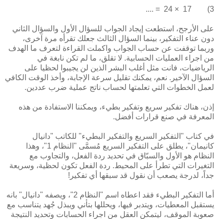
3) 17 × 24 = ....
على الأرجح، استطعت إيجاد الجواب للسؤال الأول والسؤال الثاني
دون عناء التفكير، بينما السؤال الثالث جعلك تقرأه مرة آخرى،
وربما توقفت عن حساب الجواب واكملت القراءة لتعرف ما الهدف
من اجراء العمليات الحسابية. لا تقلق، ما لم تكن نابغة في
الرياضيات، فانت مثل أغلب البشر الذين لن يجيبوا لحظيا على
السؤال الآخير. نعم، يمكنك تقليل سرعة الإجابة، وأخذ الوقت الكافي
لعمل الخطوات التي تعلمتها لحساب ناتج عملية ضرب عددين.
إذن، هناك تفكير سريع وتفكير بطيء، ويمكننا الاستفادة من هذه
المعرفة في صنع قرارات أفضل.
في كتاب "التفكير السريع والتفكير البطيء" للكاتب "دانيال
كانيمان"، يطلق على التفكير السريع مُسمَّى "النظام 1"، وهذا
النظام هو الأول والسبّاق في تحديد ردة الفعل، والتجاوب مع
التغيرات التي تطرأ على المحيط. ردة الفعل تكون لحظية، وسريعة
جداً، لدرجة يصعب أن نقول قد سبقها أي تفكير!
أما التفكير البطيء فقد اعطاه اسم "النظام 2"، ويصفه "دانيال" بانه
يستقبل المعطيات، ويتدبر فيها، ويحللها بتأني ويبذل جُهد يتناسب مع
صعوبة الموقف، ليتمكن العقل من اجراء الحسابات وتحديد النتيجة