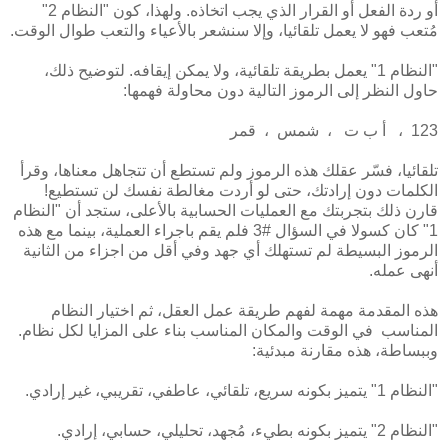
أو ردة الفعل أو القرار الذي يجب اتخاذه. ولهذا، كون "النظام 2"
مُتعب فهو لا يعمل تلقائيا، وإلا سنشعر بالأعياء والتعب طوال الوقت.
"النظام 1" يعمل بطريقة تلقائية، ولا يمكن إيقافه. لتوضيح ذلك،
حاول النظر إلى الرموز التالية دون محاولة فهمها:
123 ، أ ب ت ، شمس ، قمر
تلقائيا، فسّر عقلك هذه الرموز ولم تستطع أن تتجاهل معناها، وقرأ
الكلمات دون إرادتك، حتى لو أردت مغالطة نفسك لن تستطيع!
قارن ذلك بتجربتك مع العمليات الحسابية بالأعلى، ستجد أن "النظام
1" كان كسولا في السؤال #3 فلم يقم باجراء العملية، بينما مع هذه
الرموز البسيطة لم تستهلك أي جهد وفي أقل من اجزاء من الثانية
أنهى عمله.
هذه المقدمة مهمة لفهم طريقة عمل العقل، ثم اختيار النظام
المناسب في الوقت والمكان المناسب بناء على المزايا لكل نظام.
وببساطة، هذه مقارنة مبدئية:
"النظام 1" يتميز بكونه سريع، تلقائي، عاطفي، تقريبي، غير إرادي.
"النظام 2" يتميز بكونه بطيء، مُجهد، تحليلي، حسابي، إرادي.