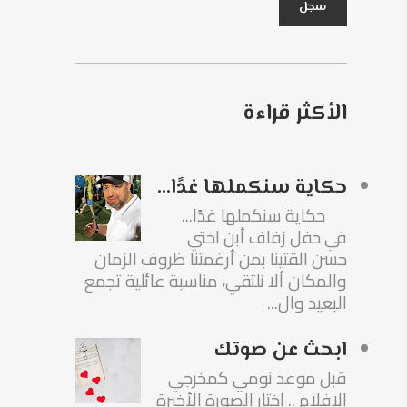
الأكثر قراءة
حكاية سنكملها غدًا...
حكاية سنكملها غدًا...
في حفل زفاف أبن اختي
حسن القتينا بمن أرغمتنا ظروف الزمان
والمكان ألا نلتقي، مناسبة عائلية تجمع
البعيد وال...
ابحث عن صوتك
قبل موعد نومي كمخرجي
الافلام .. اختار الصورة الأخيرة