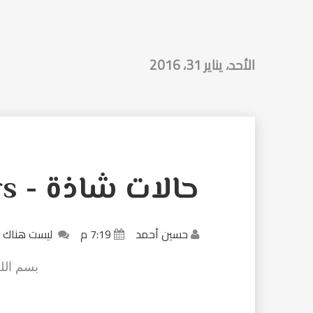
الأحد، يناير 31، 2016
حالات شاذة - outliers
حسين أحمد
7:19 م
ليست هناك 
بسم الل