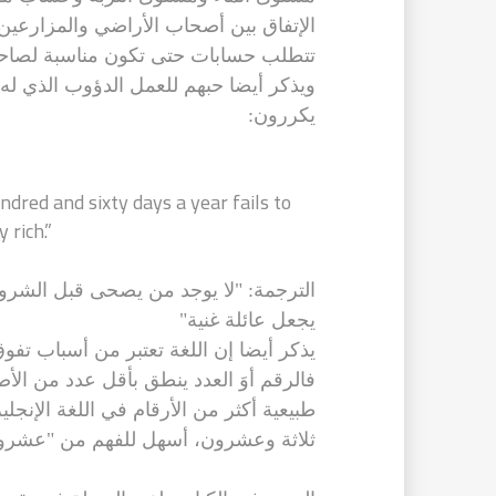
الإتفاق بين أصحاب الأراضي والمزارعين
تتطلب حسابات حتى تكون مناسبة لصاح
ويذكر أيضا حبهم للعمل الدؤوب الذي له 
يكررون:
dred and sixty days a year fails to
 rich.”
الترجمة: "لا يوجد من يصحى قبل الشروق
يجعل عائلة غنية"
يذكر أيضا إن اللغة تعتبر من أسباب تفو
فالرقم أوَ العدد ينطق بأقل عدد من الأ
طبيعية أكثر من الأرقام في اللغة الإنجل
ثلاثة وعشرون، أسهل للفهم من "عشرون 