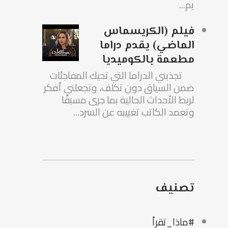
يم...
فيلم (الكريسماس
الماضي) يقدم دراما
مطعمة بالكوميديا
تجذبني الدراما التي تحيك المفاجئات
ضمن السياق دون تكلف، وتجعلني أفكر
لربط الأحداث الحالية بما جرى مسبقًا
وتعمد الكاتب تغييبه عن السرد...
تصنيف
#ماذا_تقرأ