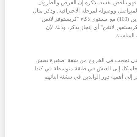
، فهو يناقض نفسه بذكره إن الفرص والظروف
متواصل ووصوله لمرحلة الاحترافية. وذكر مثال
على ذلك مقارنة بين مستوى ذكاء آينشتاين (160) مع مستوى ذكاء "كريستوفر لانغن"
لم يحقق "كريستفور لانغن" أي إنجاز يذكر، وذلك لإن
المناسبة.
ه التي نجحت في الخروج من شقة صغيرة تعيش
ي جاميكا، إلى العيش في طبقة متوسطة في كندا.
لى أهمية دور الوالدين في تنشئة ابنائهم