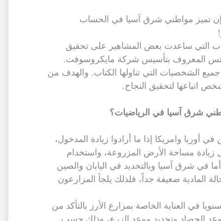
 إن تميز مواطني شرق آسيا في الحساب
باب التي ساعدت بعض المشاهير على تحقيق
غيتس المعروف بتأسيس شركة مايكروسوفت.
جميع الشخصيات التي تناولها الكتاب. والهدف من
ص اتباعها لتحقيق النجاح.
اطني شرق آسيا في الرياضيات؟
ي أوربا وامريكا إذا ما أرادوا زيادة المدخول،
 زيادة مساحة الأرض المزروعة، واستخدام
أما في شرق آسيا وبالتحديد في اليابان والصين
الة المادية ضعيفة جداً، فلذلك يلجأ المزارعون
عون قرابة الـ 3000 ساعة سنويا في العناية الخاصة بمزارع الأرز بالتأكد من
عد الحصاد وتحديد موعد الزرع، وذلك حسب