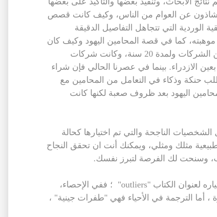
نتائج الأبحاث، وتنفيد بعضها والتأكيد على بعضها
الشاذون عن العوام من الناس، وكيف كانت قصص
 الوردية التي تتجاهل التفاصيل الدقيقة
 موهبته، كما في قصة المحامين اليهود وكيف كان
عملهم محصورا في قضايا المنازعات بين الشركات ولمدة 20 سنة، وكانت شركات
بعين الازدراء. بينما في عصرنا الحالي فإن شراء
لب حنكة وذكاء في التعامل من المحامين مع
حامين اليهود بعد ظروف صعبة لكنها كانت
الشخصيات الناجحة والتي تم اختيارها كحالة
 طبيعية مثلك ومثلي، ويمكنك أنت ان تحقق النجاح
أجد أنه من الذكاء والتلاعب بالألفاظ اختياره لعنوان الكتاب "outliers" ؛ ففي الإحصاء،
 ، أما الترجمة في الأحياء فهي "طفرات جينية" ،