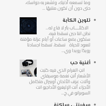
وما تسمعه أذنيك، وتشعر به حواسك،
حتى دون أن تكون منتبهًا ...
تلوين الكآبة
الاكتئــــاب بئر لا قاع له...
نظن اننا حين نسقط فيه،
ستكون بضع ساعات أو أيام عزلة مؤقتة
لنعود للحياة نسقط، تسقط اجسادنا
رويدًا رويدا وي...
أغنية حب
انتِ الغرام الذي فيه كتبت
الأشعار أنتِ نغمة موسيقاي
وآلات عزف الألحانِ أوبيرال متكامل
الأجزاء أنت الإليغرو الأداجيو انت
السوبرانو في ج...
سفينتي ساكنة