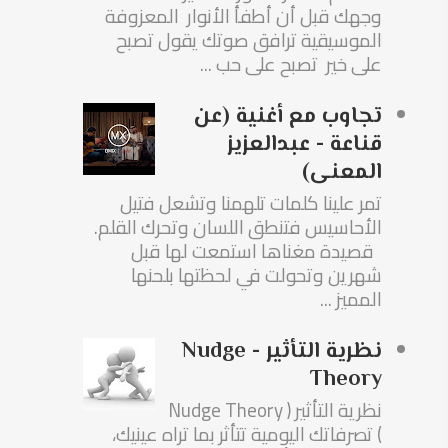
وجهك قبل أن أطفأ الأنوار المعزوفة
الموسيقية ترافق صوتك يقول تصبح
على خير تصبح على حب ...
تجاوب مع أغنية (عن
قناعة - عبدالعزيز
المعنى)
تمر علينا كلمات تلهمنا وتشعل فتيل
الأحاسيس فتنطق اللسان وتحرك القلم.
قصيدة مغناها استمعت لها قبل
شهرين وتحولت في لحظتها بلحنها
المميز ...
نظرية التأثير - Nudge
Theory
نظرية التأثير ( Nudge Theory
) تصرفاتك اليومية تتأثر بما تراه عينيك،