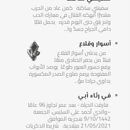
سفينتي ساكنة كمن عاد من الحرب
منتصرًا أنهكه القتال في معارك الحب
ولم يلق حتى اليوم قدره يحمل قلبًا
دامي الجراح جسدٌ وا...
أسوار وقلاع
من يدشن أسوارَ القلاعِ
قبلاً من يحفر الخنادق منعًا
يرفع جسور العبور طوعًا يوصد الأبواب
المفتوحة يرمم ضلوع الصدر المكسورة
يداوي جراحا مؤ...
في رثاء أبي
فارقت الحياة - بعد عمر تجاوز 96 عامًا
–والدي أحمد علي السليس، الجمعة
9/10/1442 هجرية الموافق
21/05/2021 ميلادية. شريط الذكريات