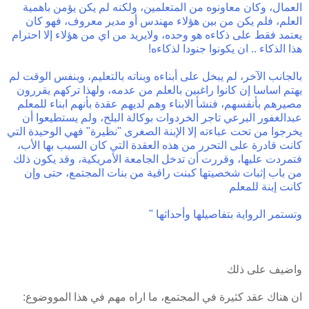
العمال، وكان معاونوه من المتعلمين، ولكنه لم يكن يؤمن باهمية
العلم، فلم يكن من بين هؤلاء مهندس أو مدير معروف، فهو كان
يعتمد فقط على ذكاءه هو وحده، ولايريد من اي من هؤلاء إلا احترام
هذا الذكاء .. ان يكونوا جنودا لذكاءه!
بالجانب الآخر، لم يبخل على أبناءه وبناته بالتعليم، وبنفس الوقت لم
يهتم اساسا إن كانوا راغبين بالعلم من عدمه، ولهذا تركهم يقررون
مصيرهم بأنفسهم، فنشأ الابناء وهم لديهم عقدة بأنهم ابناء للمعلم
عبدالغفور البرعي تاجر الخردوات بوكالة البلح، ولم يستطيعوا أن
يخرجوا من تحت عباءته إلا الإبنة الصغرى "نظيرة" فهي الوحيدة التي
كانت قادرة على التحرر من هذه العقدة التي كان السبب بها الأب،
فتمردت عليها، وقررت أن تدخل الجامعة الأمريكية، وقد يكون ذلك
من باب إثبات شخصيتها كبنت راقية من بنات المجتمع، حتى وإن
كانت إبنة للمعلم
وتستمر الرواية بتفاصيلها وأحداثها
"
واضيف على ذلك
ان هناك عقد كثيرة في المجتمع، ما اراه مهم في هذا المووضوع: