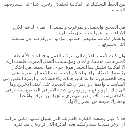
من الخطأ التشكيك في امكانية استقلال ونجاح الابناء في مشاريعهم
الخاصة..
من الصحيح والجميل والمرغوب والمفيد، ان نقدم الدعم اللازم
للابناء تعبيرا عن الحب الذي نكنه لهم ،
والشكر لكونهم مطيعين خلوقين مؤدبين لم يفرطوا في سمعتنا
التي يحملونها .
وإن كنت لأعمم الفكرة الى شركاء العمل و جماعات الأنشطة
الخيرية في مدينتنا، و لجان ومؤسسات العمل الخيري، فلست ارى
الا امكانية تطبيق هذا الشعار مرة اخرى. فما اسمعه من احتكار
رئاسة او احتكار اراء او احتكار احقية تنفيذ الاعمال الخيرية على
وجه الخصوص و اقامة المهرجانات والاحتفالات او اولوية الظهور في
المناسبات والادهى والامر ان يتم الصعود على اكتف الآخرين وما
الى ذلك ، لهو واقع مرير ومرض شديد الاثر في المجتمع سينخر في
تكاتفه ويسبب الامراض التي نرى نتائجها من سرقة واغتصاب
ومعارك حربية من الطراز الأول !
قد لا اكون وضعت الفكرة بالطريقة التي يسهل فهمها، لكني لم اشأ
ان اؤخر مسألة مشاركتكم هذه الفكرة التي تراودني منذ فترة