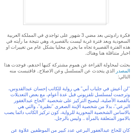
فكرة رادوتني بعد مضي 3 شهور على تواجدي في المملكة العربية
السعودية وبعد فترة غربة ليست بالقصيرة، وهي نتيجة ما رأيته في
هذه الفترة القصيرة تجاه ما يجري محليا بشكل عام من تغييرات او
اخبار متناقلة هنا وهناك.
بحثت لمحاولة القراءة عن هموم مشتركة كتبها احدهم، فوجدت هذا
المصدر
الذي يتحدث عن المسلسل وعن الاصلاح.. فاقتبست منه
التالي:
"لن أعيش في جلباب أبي" هي رواية للكاتب إحسان عبدالقدوس،
وترجمت لمسلسل تلفزيوني قبل عدة أعوام، مع بعض التعديلات
بالقصة الأصلية، ليصبح التركيز على شخصية "الحاج عبدالغفور
البرعي"، بدلا من شخصية الإبنة الصغرى "نظيرة"، والتي هي
بالاساس الشخصية المحورية للرواية، كون تركيز الكاتب دائما يصب
بالامور المتعلقة بالمرأة .. وليس بالرجل.
كان للحاج عبدالغفور البرعي عدد كبير من الموظفين علاوة عن