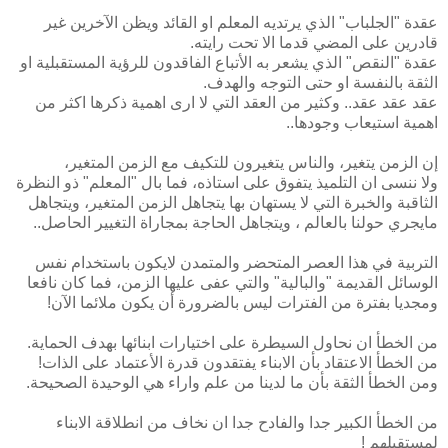
عقدة "الجلباب" الذي يرتديه المعلم او القائد ويظن الآخرين غير
قادرين على المضي قدما الا تحت رايته.
عقدة "النقص" الذي يشعر به الأتباع الفاقدون للرؤية المستقبلية او
الثقة بالنفسة او حتى التوجه والهدف.
عقد عقد عقد.. وكثير من العقد التي لا ارى اهمية ذكرها اكثر من
اهمية استيعاب وجودها..
إن الزمن يتغير، والناس يتغيرون للتكيف مع الزمن المتغير،
ولا ننسى ان التلميذ يتفوق على استاذه، فما بال "المعلم" ذو النظرة
الثاقبة والخبرة التي لا يستهان بها يتجاهل الزمن المتغير، ويتجاهل
مايجري حولنا بالعالم ، ويتجاهل الحاجة بمجاراة التغيير الحاصل..
التربية في هذا العصر المتحضر والمتمدن لايكون باستخدام نفس
الوسائل القديمة "والبالية" والتي عفى عليها الزمن، فما كان نافعا
ومجديا بفترة من الفترات ليس بالضرورة أن يكون ملائما الآن!
من الخطأ ان نحاول السيطرة على اختيارات ابنائها بهدف الحماية.
من الخطأ الاعتقاد بأن الابناء يفتقدون قدرة الأعتماد على الذات!
ومن الخطأ الثقة بأن ما لدينا من علم واراء هي الوحيدة الصحيحة.
من الخطأ الكبير جدا والفادح جدا ان نخاف من انطلاقة الابناء
لمستقبلهم !